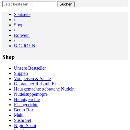
Search
for:
Startseite
/
Shop
/
Rotwein
/
BIG JOHN
Shop
Unsere Bestseller
Suppen
Vorspeisen & Salate
Gebratener Reis mit Ei
Hausgemachte gebratene Nudeln
Nudelsuppentöpfe
Hauptgerichte
Fischgerichte
Bento Box
Maki
Sushi Set
Nigiri Sushi