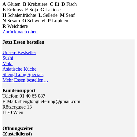
A
Gluten
B
Krebstiere
C
Ei
D
Fisch
E
Erdnuss
F
Soja
G
Laktose
H
Schalenfrüchte
L
Sellerie
M
Senf
N
Sesam
O
Schwefel
P
Lupinen
R
Weichtiere
Zurück nach oben
Jetzt Essen bestellen
Unsere Bestseller
Sushi
Maki
Asiatische Küche
Sheng Long Specials
Mehr Essen bestellen…
Kundensupport
Telefon: 01 40 65 087
E-Mail: shenglonglieferung@gmail.com
Rötzergasse 13
1170 Wien
Öffnungszeiten
(Zustelldienst)