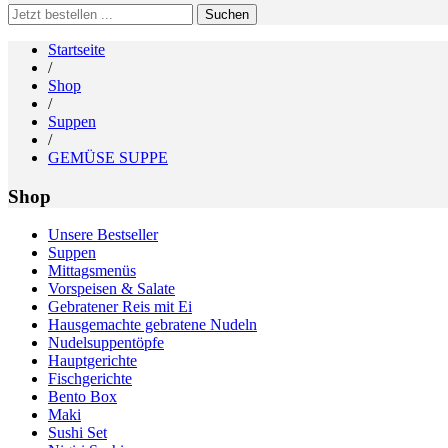
Search
for:
Startseite
/
Shop
/
Suppen
/
GEMÜSE SUPPE
Shop
Unsere Bestseller
Suppen
Mittagsmenüs
Vorspeisen & Salate
Gebratener Reis mit Ei
Hausgemachte gebratene Nudeln
Nudelsuppentöpfe
Hauptgerichte
Fischgerichte
Bento Box
Maki
Sushi Set