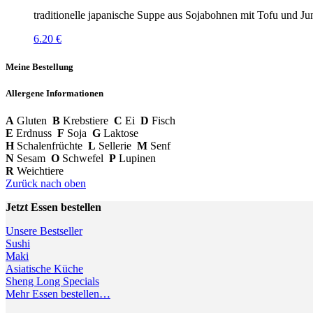
traditionelle japanische Suppe aus Sojabohnen mit Tofu und J
6.20 €
Meine Bestellung
Allergene Informationen
A
Gluten
B
Krebstiere
C
Ei
D
Fisch
E
Erdnuss
F
Soja
G
Laktose
H
Schalenfrüchte
L
Sellerie
M
Senf
N
Sesam
O
Schwefel
P
Lupinen
R
Weichtiere
Zurück nach oben
Jetzt Essen bestellen
Unsere Bestseller
Sushi
Maki
Asiatische Küche
Sheng Long Specials
Mehr Essen bestellen…