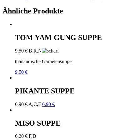
Ähnliche Produkte
TOM YAM GUNG SUPPE
9,50
€
B,R,N
thailändische Garnelensuppe
9.50 €
PIKANTE SUPPE
6,90
€
A,C,F
6.90 €
MISO SUPPE
6,20
€
F,D