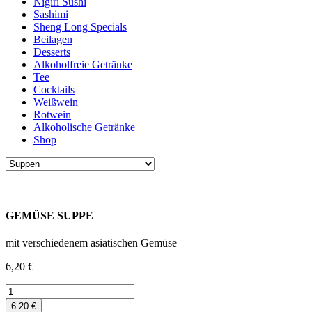
Nigiri Sushi
Sashimi
Sheng Long Specials
Beilagen
Desserts
Alkoholfreie Getränke
Tee
Cocktails
Weißwein
Rotwein
Alkoholische Getränke
Shop
GEMÜSE SUPPE
mit verschiedenem asiatischen Gemüse
6,20
€
GEMÜSE
SUPPE
6.20 €