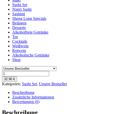
Maki
Sushi Set
Nigiri Sushi
Sashimi
Sheng Long Specials
Beilagen
Desserts
Alkoholfreie Getränke
Tee
Cocktails
Weißwein
Rotwein
Alkoholische Getränke
Shop
MAGURO
SUSHI
32.90 €
SET
Kategorien:
Sushi Set
,
Unsere Bestseller
XL
(nur
Beschreibung
Thunfisch)
Zusätzliche Informationen
Menge
Bewertungen (0)
Beschreibung