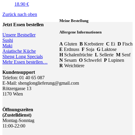
18.90 €
Zurück nach oben
Meine Bestellung
Jetzt Essen bestellen
Allergene Informationen
Unsere Bestseller
Sushi
A
Gluten
B
Krebstiere
C
Ei
D
Fisch
Maki
E
Erdnuss
F
Soja
G
Laktose
Asiatische Küche
H
Schalenfrüchte
L
Sellerie
M
Senf
Sheng Long Specials
N
Sesam
O
Schwefel
P
Lupinen
Mehr Essen bestellen…
R
Weichtiere
Kundensupport
Telefon: 01 40 65 087
E-Mail: shenglonglieferung@gmail.com
Rötzergasse 13
1170 Wien
Öffnungszeiten
(Zustelldienst)
Montag-Sonntag
11:00-22:00