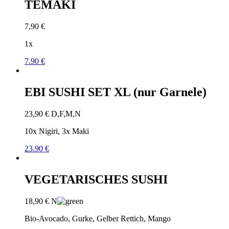
TEMAKI
7,90
€
1x
7.90 €
EBI SUSHI SET XL (nur Garnele)
23,90
€
D,F,M,N
10x Nigiri, 3x Maki
23.90 €
VEGETARISCHES SUSHI
18,90
€
N
Bio-Avocado, Gurke, Gelber Rettich, Mango