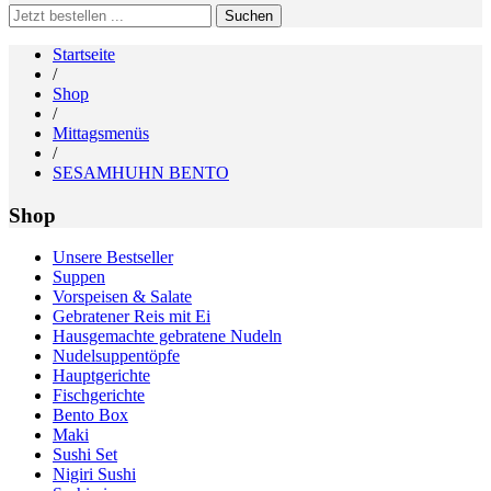
Search
for:
Startseite
/
Shop
/
Mittagsmenüs
/
SESAMHUHN BENTO
Shop
Unsere Bestseller
Suppen
Vorspeisen & Salate
Gebratener Reis mit Ei
Hausgemachte gebratene Nudeln
Nudelsuppentöpfe
Hauptgerichte
Fischgerichte
Bento Box
Maki
Sushi Set
Nigiri Sushi