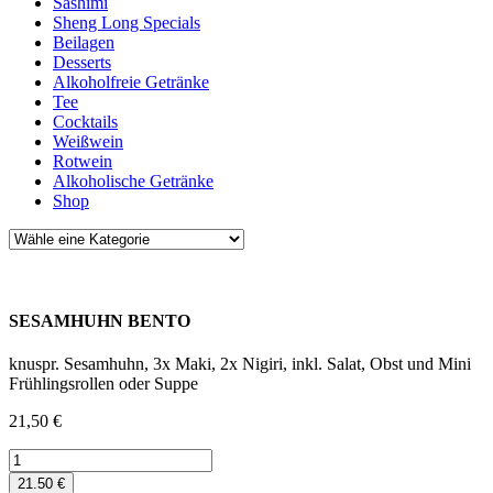
Sashimi
Sheng Long Specials
Beilagen
Desserts
Alkoholfreie Getränke
Tee
Cocktails
Weißwein
Rotwein
Alkoholische Getränke
Shop
SESAMHUHN BENTO
knuspr. Sesamhuhn, 3x Maki, 2x Nigiri, inkl. Salat, Obst und Mini
Frühlingsrollen oder Suppe
21,50
€
SESAMHUHN
BENTO
21.50 €