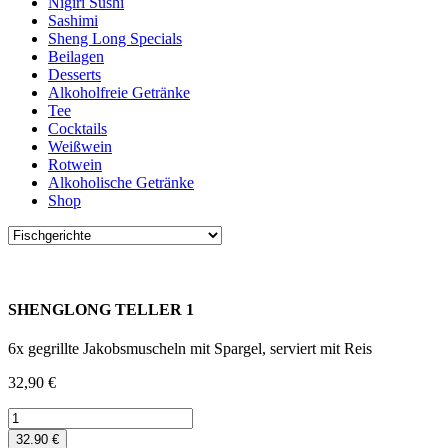
Nigiri Sushi
Sashimi
Sheng Long Specials
Beilagen
Desserts
Alkoholfreie Getränke
Tee
Cocktails
Weißwein
Rotwein
Alkoholische Getränke
Shop
SHENGLONG TELLER 1
6x gegrillte Jakobsmuscheln mit Spargel, serviert mit Reis
32,90
€
SHENGLONG
TELLER
32.90 €