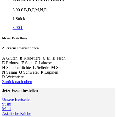
3,90
€
B,D,F,M,N,R
1 Stück
3.90 €
Meine Bestellung
Allergene Informationen
A
Gluten
B
Krebstiere
C
Ei
D
Fisch
E
Erdnuss
F
Soja
G
Laktose
H
Schalenfrüchte
L
Sellerie
M
Senf
N
Sesam
O
Schwefel
P
Lupinen
R
Weichtiere
Zurück nach oben
Jetzt Essen bestellen
Unsere Bestseller
Sushi
Maki
Asiatische Küche