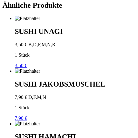
Ähnliche Produkte
SUSHI UNAGI
3,50
€
B,D,F,M,N,R
1 Stück
3.50 €
SUSHI JAKOBSMUSCHEL
7,90
€
D,F,M,N
1 Stück
7.90 €
SUSHI HAMACHI