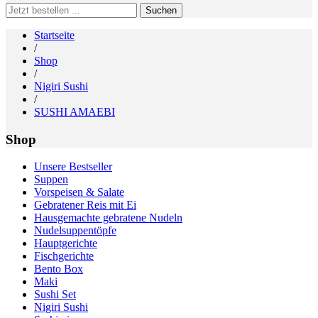
Search
for:
Startseite
/
Shop
/
Nigiri Sushi
/
SUSHI AMAEBI
Shop
Unsere Bestseller
Suppen
Vorspeisen & Salate
Gebratener Reis mit Ei
Hausgemachte gebratene Nudeln
Nudelsuppentöpfe
Hauptgerichte
Fischgerichte
Bento Box
Maki
Sushi Set
Nigiri Sushi