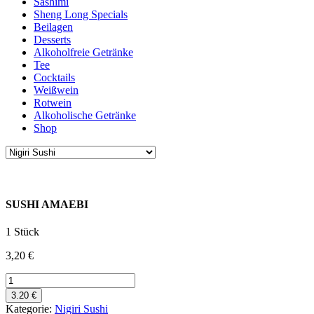
Sashimi
Sheng Long Specials
Beilagen
Desserts
Alkoholfreie Getränke
Tee
Cocktails
Weißwein
Rotwein
Alkoholische Getränke
Shop
SUSHI AMAEBI
1 Stück
3,20
€
SUSHI
AMAEBI
3.20 €
Menge
Kategorie:
Nigiri Sushi