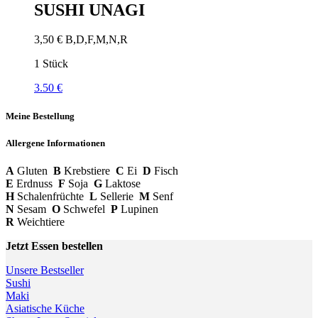
SUSHI UNAGI
3,50
€
B,D,F,M,N,R
1 Stück
3.50 €
Meine Bestellung
Allergene Informationen
A
Gluten
B
Krebstiere
C
Ei
D
Fisch
E
Erdnuss
F
Soja
G
Laktose
H
Schalenfrüchte
L
Sellerie
M
Senf
N
Sesam
O
Schwefel
P
Lupinen
R
Weichtiere
Jetzt Essen bestellen
Unsere Bestseller
Sushi
Maki
Asiatische Küche