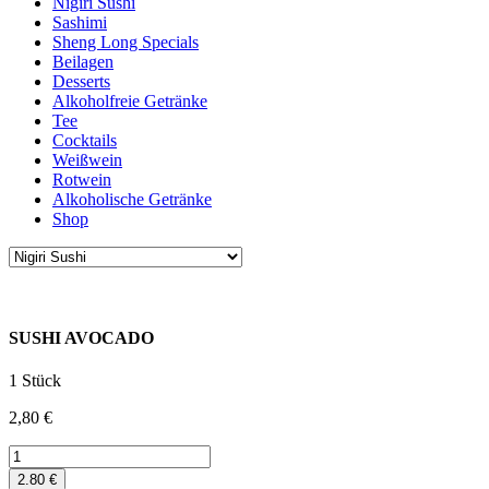
Nigiri Sushi
Sashimi
Sheng Long Specials
Beilagen
Desserts
Alkoholfreie Getränke
Tee
Cocktails
Weißwein
Rotwein
Alkoholische Getränke
Shop
SUSHI AVOCADO
1 Stück
2,80
€
SUSHI
AVOCADO
2.80 €