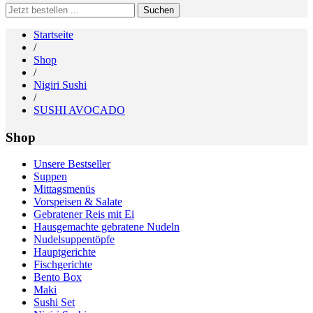
Search
for:
Startseite
/
Shop
/
Nigiri Sushi
/
SUSHI AVOCADO
Shop
Unsere Bestseller
Suppen
Mittagsmenüs
Vorspeisen & Salate
Gebratener Reis mit Ei
Hausgemachte gebratene Nudeln
Nudelsuppentöpfe
Hauptgerichte
Fischgerichte
Bento Box
Maki
Sushi Set