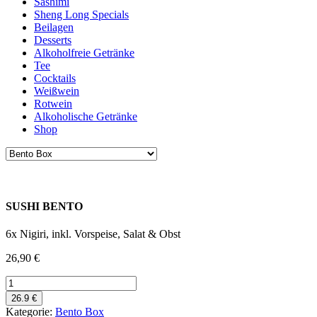
Sashimi
Sheng Long Specials
Beilagen
Desserts
Alkoholfreie Getränke
Tee
Cocktails
Weißwein
Rotwein
Alkoholische Getränke
Shop
SUSHI BENTO
6x Nigiri, inkl. Vorspeise, Salat & Obst
26,90
€
SUSHI
BENTO
26.9 €
Menge
Kategorie:
Bento Box