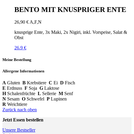
BENTO MIT KNUSPRIGER ENTE
26,90
€
A,F,N
knusprige Ente, 3x Maki, 2x Nigiri, inkl. Vorspeise, Salat &
Obst
26.9 €
Meine Bestellung
Allergene Informationen
A
Gluten
B
Krebstiere
C
Ei
D
Fisch
E
Erdnuss
F
Soja
G
Laktose
H
Schalenfrüchte
L
Sellerie
M
Senf
N
Sesam
O
Schwefel
P
Lupinen
R
Weichtiere
Zurück nach oben
Jetzt Essen bestellen
Unsere Bestseller