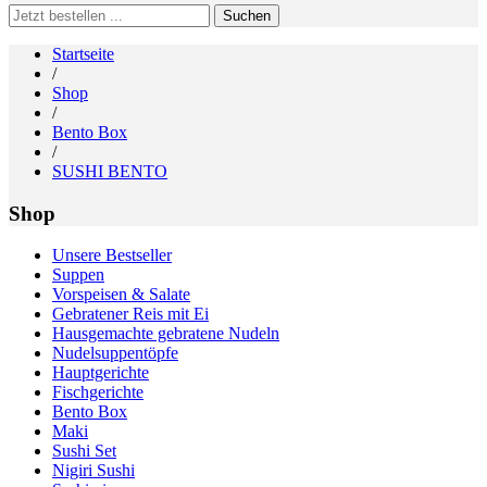
Search
for:
Startseite
/
Shop
/
Bento Box
/
SUSHI BENTO
Shop
Unsere Bestseller
Suppen
Vorspeisen & Salate
Gebratener Reis mit Ei
Hausgemachte gebratene Nudeln
Nudelsuppentöpfe
Hauptgerichte
Fischgerichte
Bento Box
Maki
Sushi Set
Nigiri Sushi