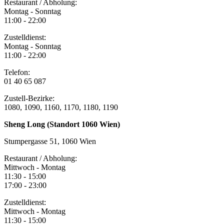
Restaurant / Abholung:
Montag - Sonntag
11:00 - 22:00
Zustelldienst:
Montag - Sonntag
11:00 - 22:00
Telefon:
01 40 65 087
Zustell-Bezirke:
1080, 1090, 1160, 1170, 1180, 1190
Sheng Long (Standort 1060 Wien)
Stumpergasse 51, 1060 Wien
Restaurant / Abholung:
Mittwoch - Montag
11:30 - 15:00
17:00 - 23:00
Zustelldienst:
Mittwoch - Montag
11:30 - 15:00