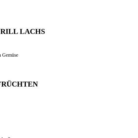
RILL LACHS
en Gemüse
FRÜCHTEN