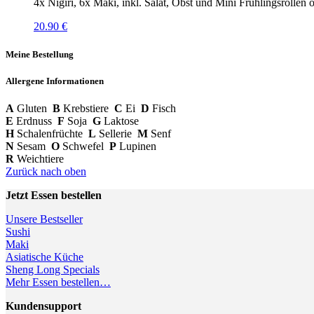
4x Nigiri, 6x Maki, inkl. Salat, Obst und Mini Frühlingsrollen
20.90 €
Meine Bestellung
Allergene Informationen
A
Gluten
B
Krebstiere
C
Ei
D
Fisch
E
Erdnuss
F
Soja
G
Laktose
H
Schalenfrüchte
L
Sellerie
M
Senf
N
Sesam
O
Schwefel
P
Lupinen
R
Weichtiere
Zurück nach oben
Jetzt Essen bestellen
Unsere Bestseller
Sushi
Maki
Asiatische Küche
Sheng Long Specials
Mehr Essen bestellen…
Kundensupport