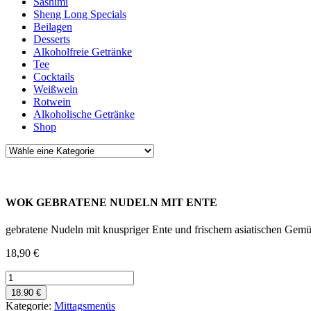
Sashimi
Sheng Long Specials
Beilagen
Desserts
Alkoholfreie Getränke
Tee
Cocktails
Weißwein
Rotwein
Alkoholische Getränke
Shop
WOK GEBRATENE NUDELN MIT ENTE
gebratene Nudeln mit knuspriger Ente und frischem asiatischen Gem
18,90
€
WOK
GEBRATENE
18.90 €
NUDELN
Kategorie:
Mittagsmenüs