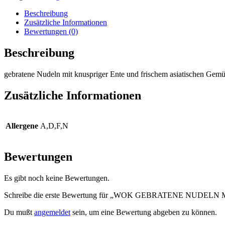
MIT
ENTE
Beschreibung
Menge
Zusätzliche Informationen
Bewertungen (0)
Beschreibung
gebratene Nudeln mit knuspriger Ente und frischem asiatischen Gem
Zusätzliche Informationen
Allergene
A,D,F,N
Bewertungen
Es gibt noch keine Bewertungen.
Schreibe die erste Bewertung für „WOK GEBRATENE NUDELN
Du mußt
angemeldet
sein, um eine Bewertung abgeben zu können.