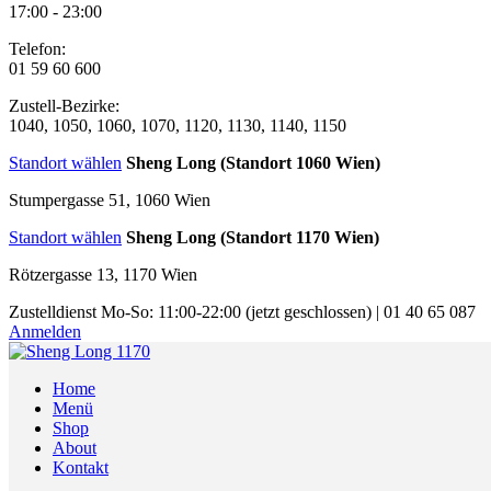
17:00 - 23:00
Telefon:
01 59 60 600
Zustell-Bezirke:
1040, 1050, 1060, 1070, 1120, 1130, 1140, 1150
Standort wählen
Sheng Long (Standort 1060 Wien)
Stumpergasse 51, 1060 Wien
Standort wählen
Sheng Long (Standort 1170 Wien)
Rötzergasse 13, 1170 Wien
Zustelldienst
Mo-So: 11:00-22:00
(jetzt geschlossen)
|
01 40 65 087
Anmelden
Home
Menü
Shop
About
Kontakt